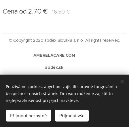
Cena od
2,70
€
16,50
€
© Copyright 2020 abdex Slovakia s. r. o., All rights reserved.
AMBRELACARE.COM
abdex.sk
https://abdex-protipoziarny-nater4.webnode.cz/
Používáme cookies, abychom zajistili správné fungování a
Cookies
bezpečnost našich stránek. Tím vám můžeme zajistit tu
nejlepší zkušenost při jejich návštěvě.
Do košíku
Přijmout nezbytné
Přijmout vše