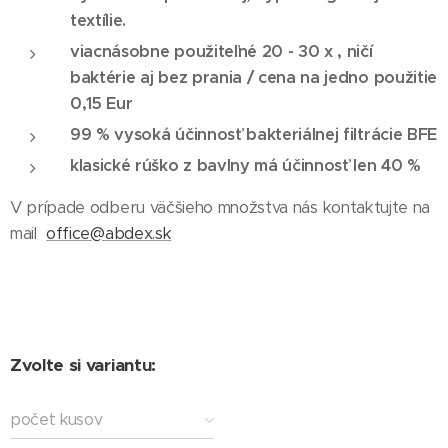
textílie.
viacnásobne použiteľné 20 - 30 x , ničí
baktérie aj bez prania / cena na jedno použitie
0,15 Eur
99 % vysoká účinnosť bakteriálnej filtrácie BFE
klasické rúško z bavlny má účinnosť len 40 %
V prípade odberu väčšieho množstva nás kontaktujte na
mail
office@abdex.sk
Zvolte si variantu:
počet kusov