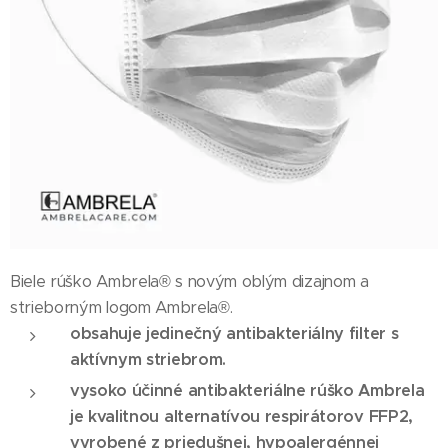
Biele rúško Ambrela® s novým oblým dizajnom a
strieborným logom Ambrela®.
obsahuje jedinečný antibakteriálny filter s
aktívnym striebrom.
vysoko účinné antibakteriálne rúško Ambrela
je kvalitnou alternatívou respirátorov FFP2,
vyrobené z priedušnej, hypoalergénnej