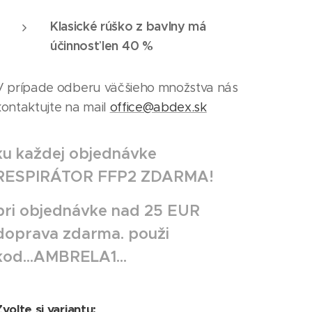
Klasické rúško z bavlny má
účinnosť len 40 %
V prípade odberu väčšieho množstva nás
kontaktujte na mail
office@abdex.sk
ku každej objednávke
RESPIRÁTOR FFP2 ZDARMA!
pri objednávke nad 25 EUR
doprava zdarma. použi
kod...AMBRELA1...
volte si variantu: