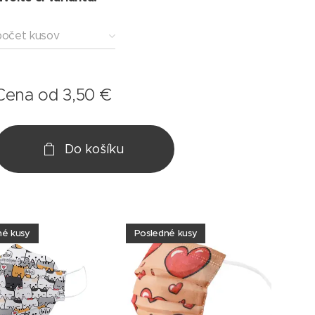
počet kusov
Cena od
3,50
€
Do košíku
né kusy
Posledné kusy