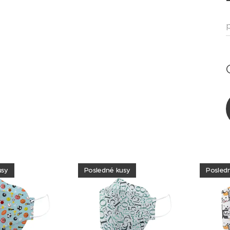
usy
Posledné kusy
Posled