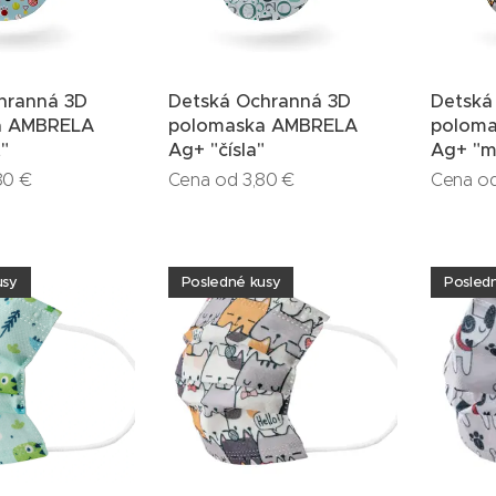
hranná 3D
Detská Ochranná 3D
Detská
a AMBRELA
polomaska AMBRELA
polom
"
Ag+ "čísla"
Ag+ "m
80
€
Cena od
3,80
€
Cena o
usy
Posledné kusy
Posled