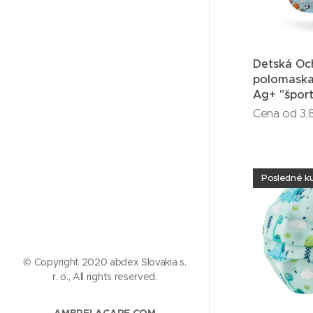
Detská Oc
polomask
Ag+ "šport
Cena od
3,
Posledné k
© Copyright 2020 abdex Slovakia s.
r. o., All rights reserved.