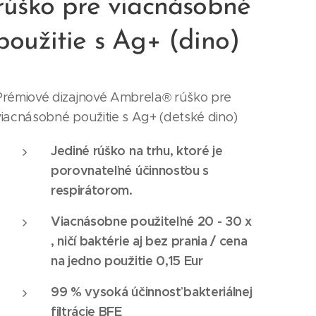
rúško pre viacnásobné
použitie s Ag+ (dino)
Prémiové dizajnové Ambrela® rúško pre
viacnásobné použitie s Ag+ (detské dino)
Jediné rúško na trhu, ktoré je
porovnateľné účinnosťou s
respirátorom.
Viacnásobne použiteľné 20 - 30 x
, ničí baktérie aj bez prania / cena
na jedno použitie 0,15 Eur
99 % vysoká účinnosť bakteriálnej
filtrácie BFE