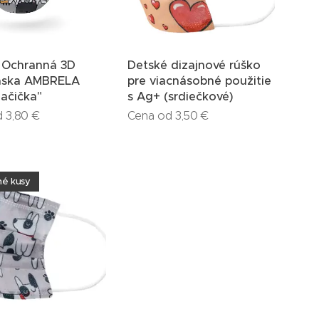
 Ochranná 3D
Detské dizajnové rúško
aska AMBRELA
pre viacnásobné použitie
ačička"
s Ag+ (srdiečkové)
d
3,80
€
Cena od
3,50
€
né kusy