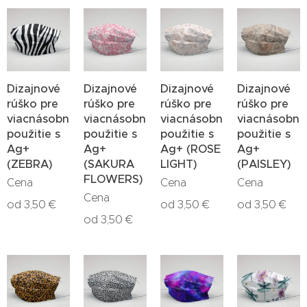
Dizajnové
Dizajnové
Dizajnové
Dizajnové
rúško pre
rúško pre
rúško pre
rúško pre
viacnásobné
viacnásobné
viacnásobné
viacnásobné
použitie s
použitie s
použitie s
použitie s
Ag+
Ag+
Ag+ (ROSE
Ag+
(ZEBRA)
(SAKURA
LIGHT)
(PAISLEY)
FLOWERS)
Cena
Cena
Cena
Cena
od
3,50
€
od
3,50
€
od
3,50
€
od
3,50
€