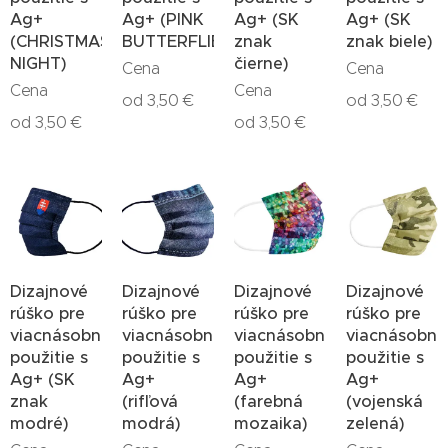
Ag+
Ag+ (PINK
Ag+ (SK
Ag+ (SK
(CHRISTMAS
BUTTERFLIES)
znak
znak biele)
NIGHT)
čierne)
Cena
Cena
Cena
Cena
od
3,50
€
od
3,50
€
od
3,50
€
od
3,50
€
Dizajnové
Dizajnové
Dizajnové
Dizajnové
rúško pre
rúško pre
rúško pre
rúško pre
viacnásobné
viacnásobné
viacnásobné
viacnásobné
použitie s
použitie s
použitie s
použitie s
Ag+ (SK
Ag+
Ag+
Ag+
znak
(rifľová
(farebná
(vojenská
modré)
modrá)
mozaika)
zelená)