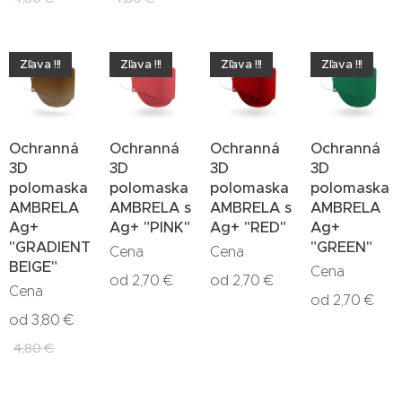
Zľava !!!
Zľava !!!
Zľava !!!
Zľava !!!
Ochranná
Ochranná
Ochranná
Ochranná
3D
3D
3D
3D
polomaska
polomaska
polomaska
polomaska
AMBRELA
AMBRELA s
AMBRELA s
AMBRELA
Ag+
Ag+ "PINK"
Ag+ "RED"
Ag+
"GRADIENT
"GREEN"
Cena
Cena
BEIGE"
Cena
od
2,70
€
od
2,70
€
Cena
od
2,70
€
od
3,80
€
4,80
€