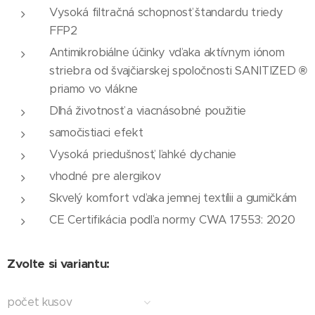
Vysoká filtračná schopnosť štandardu triedy
FFP2
Antimikrobiálne účinky vďaka aktívnym iónom
striebra od švajčiarskej spoločnosti SANITIZED
®
priamo vo vlákne
Dlhá životnosť a viacnásobné použitie
samočistiaci efekt
Vysoká priedušnosť, ľahké dychanie
vhodné pre alergikov
Skvelý komfort vďaka jemnej textílii a gumičkám
CE Certifikácia podľa normy CWA 17553: 2020
Zvolte si variantu:
počet kusov