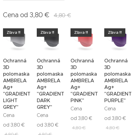
Cena od
3,80
€
4,80
€
Zľava !!!
Zľava !!!
Zľava !!!
Zľava !!!
Ochranná
Ochranná
Ochranná
Ochranná
3D
3D
3D
3D
polomaska
polomaska
polomaska
polomaska
AMBRELA
AMBRELA
AMBRELA
AMBRELA
Ag+
Ag+
Ag+
Ag+
"GRADIENT
"GRADIENT
"GRADIENT
"GRADIENT
LIGHT
DARK
PINK"
PURPLE"
GREY"
GREY"
Cena
Cena
Cena
Cena
od
3,80
€
od
3,80
€
od
3,80
€
od
3,80
€
4,80
€
4,80
€
4,80
€
4,80
€