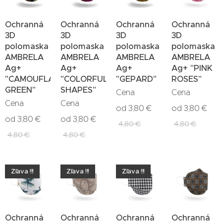
Ochranná
Ochranná
Ochranná
Ochranná
3D
3D
3D
3D
polomaska
polomaska
polomaska
polomaska
AMBRELA
AMBRELA
AMBRELA
AMBRELA
Ag+
Ag+
Ag+
Ag+ "PINK
"CAMOUFLAGE
"COLORFUL
"GEPARD"
ROSES"
GREEN"
SHAPES"
Cena
Cena
Cena
Cena
od
3,80
€
od
3,80
€
od
3,80
€
od
3,80
€
4,80
€
4,80
€
4,80
€
4,80
€
Zľava !!!
Zľava !!!
Zľava !!!
Ochranná
Ochranná
Ochranná
Ochranná