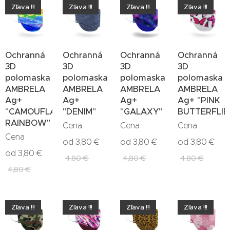
Zľava !!!
Zľava !!!
Zľava !!!
Zľava !!!
Ochranná
Ochranná
Ochranná
Ochranná
3D
3D
3D
3D
polomaska
polomaska
polomaska
polomaska
AMBRELA
AMBRELA
AMBRELA
AMBRELA
Ag+
Ag+
Ag+
Ag+ "PINK
"CAMOUFLAGE
"DENIM"
"GALAXY"
BUTTERFLIE
RAINBOW"
Cena
Cena
Cena
Cena
od
3,80
€
od
3,80
€
od
3,80
€
od
3,80
€
4,80
€
4,80
€
4,80
€
4,80
€
Zľava !!!
Zľava !!!
Zľava !!!
Zľava !!!