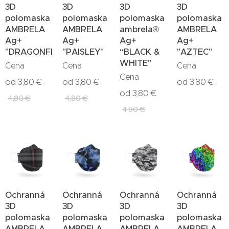
3D
3D
3D
3D
polomaska
polomaska
polomaska
polomaska
AMBRELA
AMBRELA
ambrela®
AMBRELA
Ag+
Ag+
Ag+
Ag+
"DRAGONFLY"
"PAISLEY"
“BLACK &
"AZTEC"
WHITE”
Cena
Cena
Cena
Cena
od
3,80
€
od
3,80
€
od
3,80
€
od
3,80
€
4,80
€
4,80
€
4,80
€
Ochranná
Ochranná
Ochranná
Ochranná
3D
3D
3D
3D
polomaska
polomaska
polomaska
polomaska
AMBRELA
AMBRELA
AMBRELA
AMBRELA