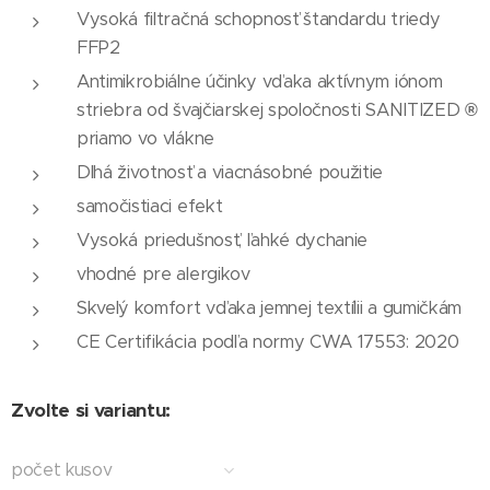
Vysoká filtračná schopnosť štandardu triedy
FFP2
Antimikrobiálne účinky vďaka aktívnym iónom
striebra od švajčiarskej spoločnosti SANITIZED
®
priamo vo vlákne
Dlhá životnosť a viacnásobné použitie
samočistiaci efekt
Vysoká priedušnosť, ľahké dychanie
vhodné pre alergikov
Skvelý komfort vďaka jemnej textílii a gumičkám
CE Certifikácia podľa normy CWA 17553: 2020
Zvolte si variantu:
počet kusov