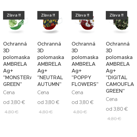
Zľava !!!
Zľava !!!
Zľava !!!
Zľava !!!
Ochranná
Ochranná
Ochranná
Ochranná
3D
3D
3D
3D
polomaska
polomaska
polomaska
polomaska
AMBRELA
AMBRELA
AMBRELA
AMBRELA
Ag+
Ag+
Ag+
Ag+
"MONSTERA
"NEUTRAL
"POPPY
"DIGITAL
GREEN"
AUTUMN"
FLOWERS"
CAMOUFLA
GREEN"
Cena
Cena
Cena
Cena
od
3,80
€
od
3,80
€
od
3,80
€
od
3,80
€
4,80
€
4,80
€
4,80
€
4,80
€