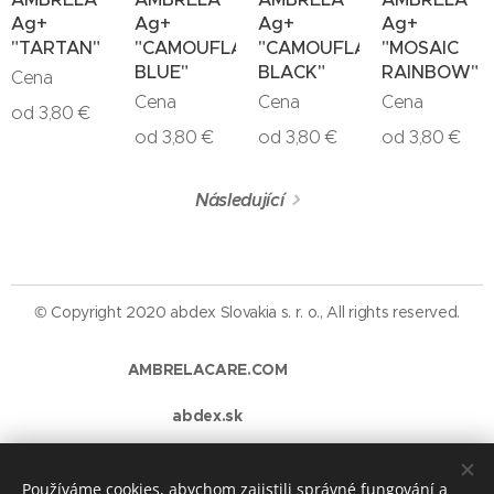
Ag+
Ag+
Ag+
Ag+
"TARTAN"
"CAMOUFLAGE
"CAMOUFLAGE
"MOSAIC
BLUE"
BLACK"
RAINBOW"
Cena
Cena
Cena
Cena
od
3,80
€
od
3,80
€
od
3,80
€
od
3,80
€
Následující
© Copyright 2020 abdex Slovakia s. r. o., All rights reserved.
AMBRELACARE.COM
abdex.sk
https://abdex-protipoziarny-nater4.webnode.cz/
Používáme cookies, abychom zajistili správné fungování a