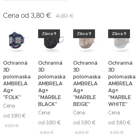
Cena od
3,80
€
4,80
€
Zľava !!!
Zľava !!!
Zľava !!!
Ochranná
Ochranná
Ochranná
Ochranná
3D
3D
3D
3D
polomaska
polomaska
polomaska
polomaska
AMBRELA
AMBRELA
AMBRELA
AMBRELA
Ag+
Ag+
Ag+
Ag+
"FOLK"
"MARBLE
"MARBLE
"MARBLE
BLACK"
BEIGE"
WHITE"
Cena
Cena
Cena
Cena
od
3,80
€
od
3,80
€
od
3,80
€
od
3,80
€
4,80
€
4,80
€
4,80
€
4,80
€